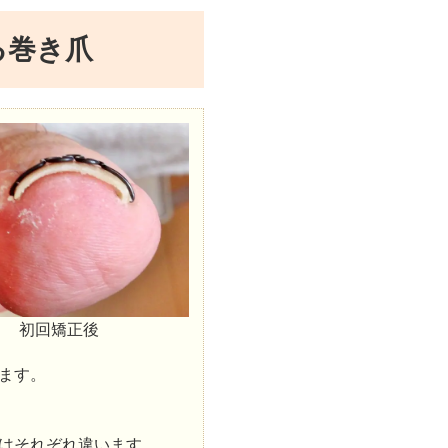
る巻き爪
初回矯正後
ます。
はそれぞれ違います。