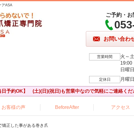
アASA
ご予約・お
053
お問い合わ
火～土、
営業時間
19:00
日曜日9
月曜
定休日
当日予約OK】 (土)(日)(祝日)も営業中なので気軽にご連絡くだ
お客様の声
BeforeAfter
アクセス
プで矯正した事がある巻き爪