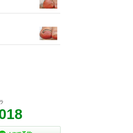
ラ
3018