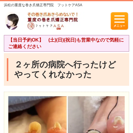
浜松の重度な巻き爪矯正専門院 フットケアASA
【当日予約OK】 (土)(日)(祝日)も営業中なので気軽に
ご連絡ください
２ヶ所の病院へ行ったけど
やってくれなかった