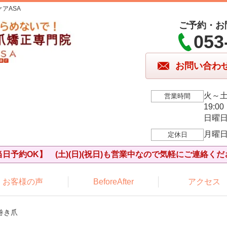
アASA
ご予約・お
053
お問い合わ
火～土、
営業時間
19:00
日曜日9
月曜
定休日
当日予約OK】 (土)(日)(祝日)も営業中なので気軽にご連絡くだ
お客様の声
BeforeAfter
アクセス
巻き爪